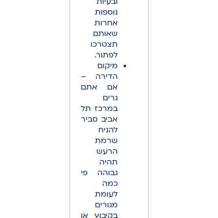
ובעיות
נוספות
אחרות
שאותם
תצטרכו
לפתור.
מיקום
הדירה –
אם אתם
גרים
במרכז תל
אביב סביר
להניח
שרמת
הרעש
תהיה
גבוהה פי
כמה
לעומת
מגורים
בקיבוץ או