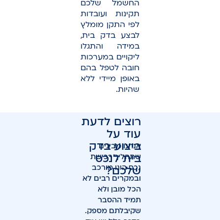
החשמל שלכם
תקינות ועובדות
לפי התקן מומלץ
לבצע בדק בית,
במידה והתגלו
ליקויים במערכות
חובה לטפל בהם
באופן מיידי ללא
שהיות.
רוצים לדעת
עוד על
ביצוע בדק
אנחנו מבינים
בית לנכס
שתהליך רכישת
נכס הינו מורכב
שלכם?
ובמקרים רבים לא
הכל מובן ולא
תמיד ההסבר
שקיבלתם מספק.