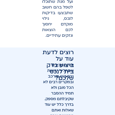
ועל מנת שתוכלו
לטפל בהם חשוב
שתבצעו בדיקות
לנכס, גילוי
מוקדם יחסוך
לכם הוצאות
ונזקים עתידיים.
רוצים לדעת
עוד על
ביצוע בדק
אנחנו מבינים
בית לנכס
שתהליך רכישת
נכס הינו מורכב
שלכם?
ובמקרים רבים לא
הכל מובן ולא
תמיד ההסבר
שקיבלתם מספק.
בדרך כלל יש עוד
שאלות ואתם