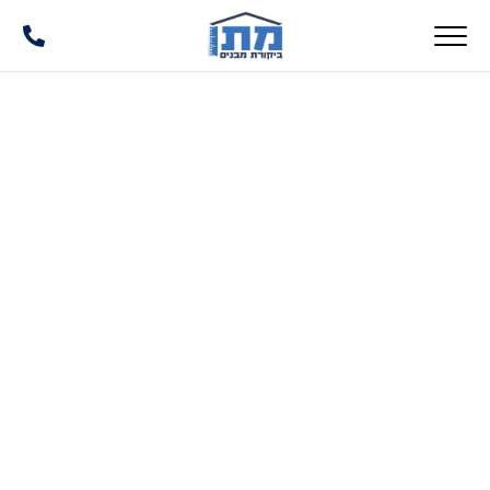
המקצוענים
לבדק
בית
ושמאות
מקרקעין
מבטיחים
לכם שקט
נפשי
בהחלטות
נדל"ן
עולם
עולם