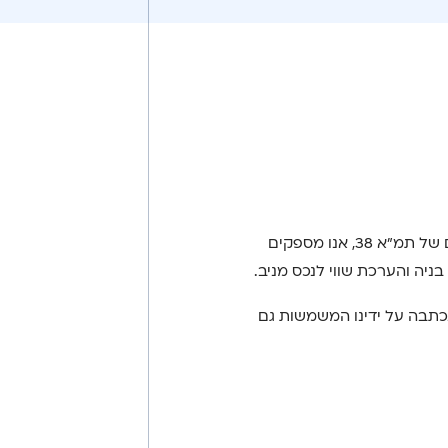
כמו כן אנו מלווים מאות רוכשי דירות בתהליך רכישת הנכס, אנו מפקחים מטעם הדיירים על פרוייקטים של תמ”א 38, אנו מספקים
יה והערכת שווי לנכס מניב.
כתבה על ידינו המשמשות גם