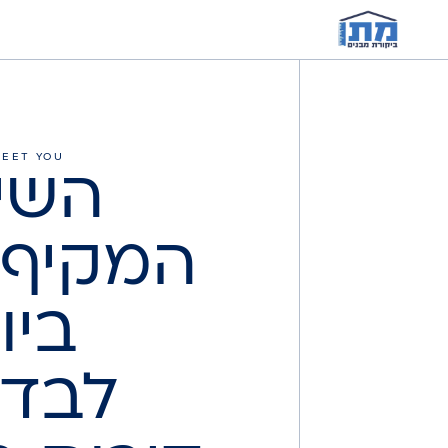
MEET YOU
השי
המקיף 
ביו
לבדי