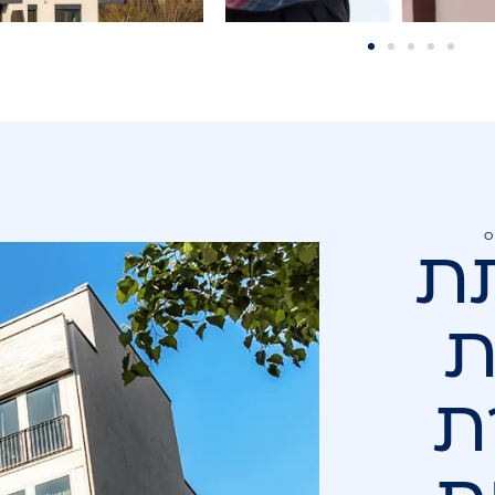
O
ת
ת
ת