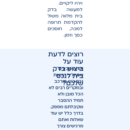
ויהיו ליקויים.
למעשה בדק
בית מלווה משול
להקדמת תרופה
למכה, חוסכים
כסך וזמן.
רוצים לדעת
עוד על
ביצוע בדק
אנחנו מבינים
בית לנכס
שתהליך רכישת
נכס הינו מורכב
שלכם?
ובמקרים רבים לא
הכל מובן ולא
תמיד ההסבר
שקיבלתם מספק.
בדרך כלל יש עוד
שאלות ואתם
מרגישים צורך