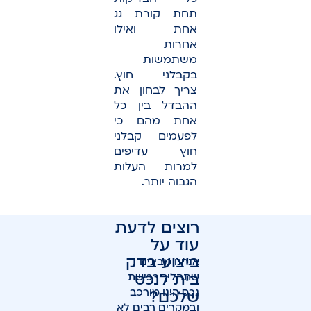
תחת קורת גג
אחת ואילו
אחרות
משתמשות
בקבלני חוץ.
צריך לבחון את
ההבדל בין כל
אחת מהם כי
לפעמים קבלני
חוץ עדיפים
למרות העלות
הגבוה יותר.
רוצים לדעת
עוד על
ביצוע בדק
אנחנו מבינים
בית לנכס
שתהליך רכישת
נכס הינו מורכב
שלכם?
ובמקרים רבים לא