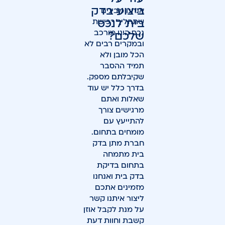
ביצוע בדק
אנחנו מבינים
בית לנכס
שתהליך רכישת
נכס הינו מורכב
שלכם?
ובמקרים רבים לא
הכל מובן ולא
תמיד ההסבר
שקיבלתם מספק.
בדרך כלל יש עוד
שאלות ואתם
מרגישים צורך
להתייעץ עם
מומחים בתחום.
חברת מתן בדק
בית מתמחה
בתחום בדיקת
בדק בית ואנחנו
מזמינים אתכם
ליצור איתנו קשר
על מנת לקבל אוזן
קשבת וחוות דעת