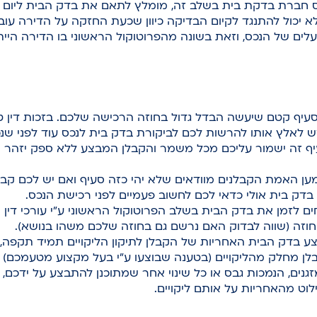
ס חברת בדקת בית בשלב זה, מומלץ לתאם את בדק הבית ליום פ
א יכול להתנגד לקיום הבדיקה כיוון שכעת החזקה על הדירה עובר
לים של הנכס, וזאת בשונה מהפרוטוקול הראשוני בו הדירה היית
סעיף קטם שיעשה הבדל גדול בחוזה הרכישה שלכם. בזכות דין ט
ש לאלץ אותו להרשות לכם לביקורת בדק בית לנכס עוד לפני שנכ
 זה ישמור עליכם מכל משמר והקבלן המבצע ללא ספק יזהר ש
ולמען האמת הקבלנים מוודאים שלא יהי כזה סעיף ואם יש לכם ק
בדק בית אולי כדאי לכם לחשוב פעמיים לפני רכישת הנכס.
ים לזמן את בדק הבית בשלב הפרוטוקול הראשוני ע”י עורכי דין 
וזה (שווה לבדוק האם נרשם גם בחוזה שלכם משהו בנושא).
 בדק הבית האחריות של הקבלן לתיקון הליקויים תמיד תקפה, ו
בלן מחלק מהליקויים (בטענה שבוצעו ע”י בעל מקצוע מטעמכם) 
גנים, הנמכות גבס או כל שינוי אחר שמתוכנן להתבצע על ידכם, 
לוט מהאחריות על אותם ליקויים.